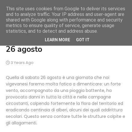
This site uses cookies from Google to deliver its services
and to analyze traffic. Your IP address and user-agent are
shared with Google along with performance and security
metrics to ensure quality of service, generate usage
statistics, and to detect and address abuse.
Rapporto danni nubifragio del
LEARN MORE
GOT IT
26 agosto
3 Years Ago
Quella di sabato 26 agosto è una giornata che noi
vigevanesi faremo molta fatica a dimenticare: un forte
vento, accompagnato da una pioggia battente, ha
provocato danni in tutta la città e nelle campagne
circostanti, colpendo fortemente la flora del territorio ed
eradicando centinaia di alberi, alcuni dei quali addirittura
secolari. Questo senza contare tutte le strutture colpite e
gli allagamenti.