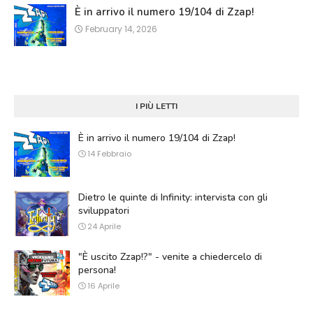
È in arrivo il numero 19/104 di Zzap!
February 14, 2026
I PIÙ LETTI
È in arrivo il numero 19/104 di Zzap!
14 Febbraio
Dietro le quinte di Infinity: intervista con gli
sviluppatori
24 Aprile
"È uscito Zzap!?" - venite a chiedercelo di
persona!
16 Aprile