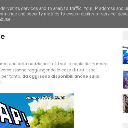
eliver its services and to analyze traffic. Your IP address and 
HOME
ASSOCIAZIONE AIRONS
ormance and security metrics to ensure quality of service, gen
abuse.
le
amo una bella notizia per tutti voi: le copie del numero
universo stanno raggiungendo le case di tutti i soci
, per tanto,
da oggi sono disponibili anche sulla
t
.