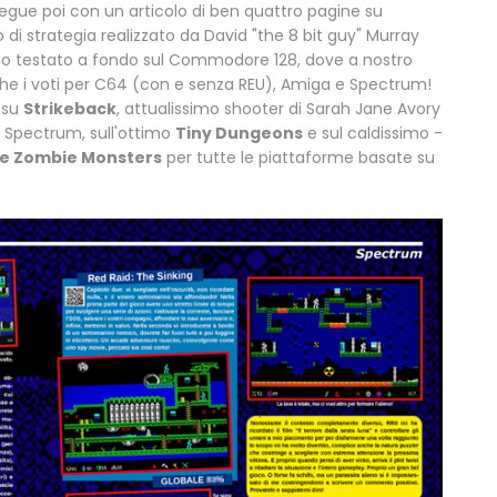
egue poi con un articolo di ben quattro pagine su
 di strategia realizzato da David "the 8 bit guy" Murray
amo testato a fondo sul Commodore 128, dove a nostro
he i voti per C64 (con e senza REU), Amiga e Spectrum!
 su
Strikeback
, attualissimo shooter di Sarah Jane Avory
 Spectrum, sull'ottimo
Tiny Dungeons
e sul caldissimo -
he Zombie Monsters
per tutte le piattaforme basate su