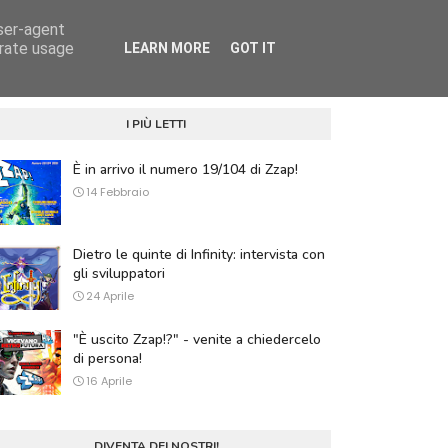
user-agent
DOWNLOAD GRATUITI
RIVISTA
ABOUT (ENG)
erate usage
LEARN MORE
GOT IT
I PIÙ LETTI
È in arrivo il numero 19/104 di Zzap!
14 Febbraio
Dietro le quinte di Infinity: intervista con
gli sviluppatori
24 Aprile
"È uscito Zzap!?" - venite a chiedercelo
di persona!
16 Aprile
DIVENTA DEI NOSTRI!