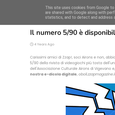
This site uses cookies from Google to d
are shared with Google along with perf
statistics, and to detect and address 
Il numero 5/90 è disponibi
4 Years Ago
Carissimi amici di Zzap!, soci Airons e non, abbi
5/90 della rivista di videogiochi più tosta dell'
dell'Associazione Culturale Airons di Vigevano e
nostra e-dicola digitale
,
oboli.zzapmagazine.i