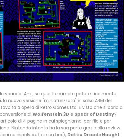
? Ma vaaaaa! Anzi, su questo numero potete finalmente
i
, la nuova versione "miniaturizzata" in salsa ARM del
olta a opera di Retro Games Ltd. E visto che si parla di
conversione di
Wolfenstein 3D
e
Spear of Destiny
?
ticolo di 4 pagine in cui spieghiamo, per filo e per
ione. Nintendo intanto ha la sua parte grazie alla review
biamo rispolverato in un box),
Dottie Dreads Nought