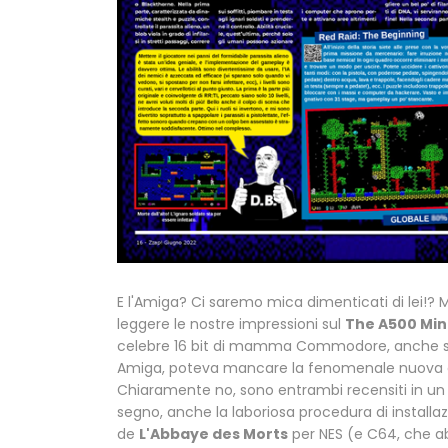
E l'Amiga? Ci saremo mica dimenticati di lei!
leggere le nostre impressioni sul
The A500 Min
celebre 16 bit di mamma Commodore, anche stav
Amiga, poteva mancare la fenomenale nuova 
Chiaramente no, sono entrambi recensiti in un ar
segno, anche la laboriosa procedura di installaz
de
L'Abbaye des Morts
per NES (e C64, che ab