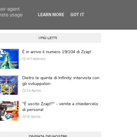
user-agent
DOWNLOAD GRATUITI
RIVISTA
ABOUT (ENG)
erate usage
LEARN MORE
GOT IT
I PIÙ LETTI
È in arrivo il numero 19/104 di Zzap!
14 Febbraio
Dietro le quinte di Infinity: intervista con
gli sviluppatori
24 Aprile
"È uscito Zzap!?" - venite a chiedercelo
di persona!
16 Aprile
DIVENTA DEI NOSTRI!