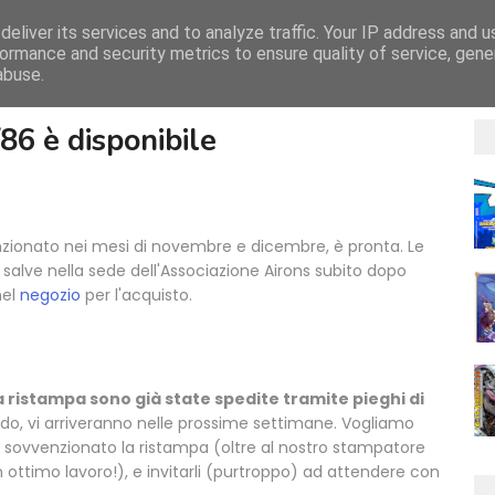
eliver its services and to analyze traffic. Your IP address and 
HOME
ASSOCIAZIONE AIRONS
ormance and security metrics to ensure quality of service, gen
abuse.
86 è disponibile
zionato nei mesi di novembre e dicembre, è pronta. Le
salve nella sede dell'Associazione Airons subito dopo
nel
negozio
per l'acquisto.
a ristampa sono già state spedite tramite pieghi di
o, vi arriveranno nelle prossime settimane. Vogliamo
 sovvenzionato la ristampa (oltre al nostro stampatore
 ottimo lavoro!), e invitarli (purtroppo) ad attendere con