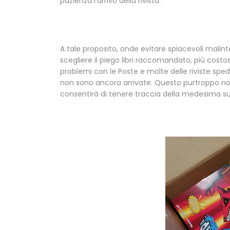
pazienza l'arrivo della rivista.
A tale proposito, onde evitare spiacevoli malinte
scegliere il piego libri raccomandato, più cost
problemi con le Poste e molte delle riviste sped
non sono ancora arrivate. Questo purtroppo non
consentirà di tenere traccia della medesima sul 