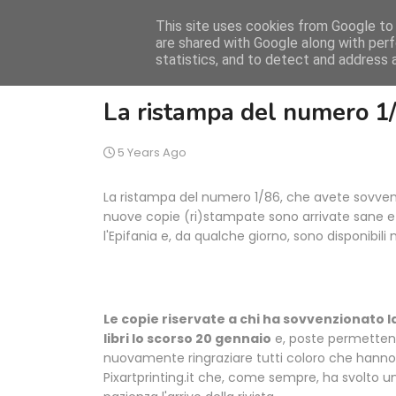
This site uses cookies from Google to d
are shared with Google along with perf
statistics, and to detect and address 
La ristampa del numero 1/
5 Years Ago
La ristampa del numero 1/86, che avete sovven
nuove copie (ri)stampate sono arrivate sane e 
l'Epifania e, da qualche giorno, sono disponibili 
Le copie riservate a chi ha sovvenzionato l
libri lo scorso 20 gennaio
e, poste permettend
nuovamente ringraziare tutti coloro che hanno
Pixartprinting.it che, come sempre, ha svolto un