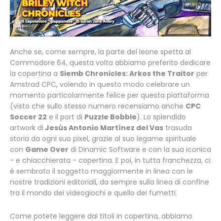
Anche se, come sempre, la parte del leone spetta al
Commodore 64, questa volta abbiamo preferito dedicare
la copertina a
Siemb Chronicles: Arkos the Traitor
per
Amstrad CPC, volendo in questo modo celebrare un
momento particolarmente felice per questa piattaforma
(visto che sullo stesso numero recensiamo anche
CPC
Soccer 22
e il port di
Puzzle Bobble
). Lo splendido
artwork di
Jesús Antonio Martínez del Vas
trasuda
storia da ogni suo pixel, grazie al suo legame spirituale
con
Game Over
di Dinamic Software e con la sua iconica
- e chiacchierata - copertina. E poi, in tutta franchezza, ci
è sembrato il soggetto maggiormente in linea con le
nostre tradizioni editoriali, da sempre sulla linea di confine
tra il mondo dei videogiochi e quello dei fumetti.
Come potete leggere dai titoli in copertina, abbiamo