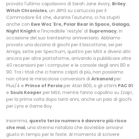
provato l'ultimo capolavoro di Sarah Jane Avory,
Briley
Witch Chronicles
, un JRPG su cartuccia per il
Commodore 64 che, durante l'autunno, ci ha stupiti
anche con
Ewe Woz 'Ere, Polar Bear in Space, Galaga,
Night Knight
e l'incredibile 'restyle' di
Supremacy
, in
occasione del suo trentesimo anniversario. Abbiamo
provato una dozzina di giochi per il biscottone, sei per
Amiga, sette per Spectrum, quattro per MSX e diversi altri
ancora per altre piattaforme, arrivando a pubblicare oltre
40 recensioni per i computer e le console degli anni 80 e
90. Tra i titoli che ci hanno colpiti di più, non possiamo
non citare le miracolose conversioni di
Arkanoid
per
Plus/4 e
Prince of Persia
per Atari 800, o gli ottimi
PAC 01
e
Souls Keeper
per MSX, mentre fanno capolino su Zzap!,
per la prima volta dopo tanti anni, anche un paio di giochi
per Lynx e Game Boy.
Insomma,
questo terzo numero è davvero più ricco
che mai
, una strenna natalizia che dovrebbe arrivarvi
giusto in tempo per le feste. Al momento di scrivere