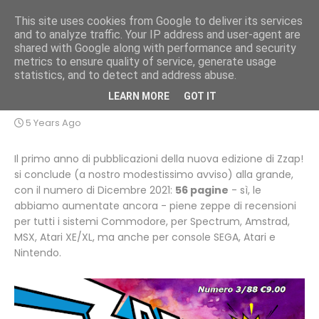
This site uses cookies from Google to deliver its services
and to analyze traffic. Your IP address and user-agent are
shared with Google along with performance and security
metrics to ensure quality of service, generate usage
statistics, and to detect and address abuse.
È in arrivo il numero 3/88
LEARN MORE
GOT IT
5 Years Ago
Il primo anno di pubblicazioni della nuova edizione di Zzap!
si conclude (a nostro modestissimo avviso) alla grande,
con il numero di Dicembre 2021:
56 pagine
- sì, le
abbiamo aumentate ancora - piene zeppe di recensioni
per tutti i sistemi Commodore, per Spectrum, Amstrad,
MSX, Atari XE/XL, ma anche per console SEGA, Atari e
Nintendo.