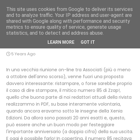
This site uses cookies from Google to deliver its services
and to analyze traffic. Your IP address and user-agent are
shared with Google along with performance and security
metrics to ensure quality of service, generate usage
statistics, and to detect and address abuse.
Stampiamo il numero 85!
LEARN MORE
GOT IT
5 Years Ago
In una vecchia riunione on-line tra Associati (più o meno
a ottobre dell'anno scorso), venne fuori una proposta
davvero interessante: ristampare, o forse sarebbe proprio
il caso di dire stampare, il mitico numero 85 di Zzap!,
quello che buona parte di noi redattori attuali della rivista
realizzammo in PDF, su base interamente volontaria,
quando ancora eravamo sotto le insegne della Xenia
Edizioni. Da allora sono passati 20 anni esatti e, questo,
può essere anche un buon modo per festeggiare
l'importante anniversario (a doppia cifra) della sua uscita.
E oggi è possibile farlo! In copertina, il numero 85 recitava